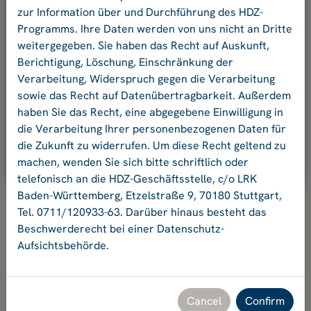
your password.
zur Information über und Durchführung des HDZ-
Programms. Ihre Daten werden von uns nicht an Dritte
weitergegeben. Sie haben das Recht auf Auskunft,
E-mail address
Berichtigung, Löschung, Einschränkung der
Verarbeitung, Widerspruch gegen die Verarbeitung
sowie das Recht auf Datenübertragbarkeit. Außerdem
Password:
haben Sie das Recht, eine abgegebene Einwilligung in
die Verarbeitung Ihrer personenbezogenen Daten für
die Zukunft zu widerrufen. Um diese Recht geltend zu
Ok
machen, wenden Sie sich bitte schriftlich oder
telefonisch an die HDZ-Geschäftsstelle, c/o LRK
Baden-Württemberg, Etzelstraße 9, 70180 Stuttgart,
Tel. 0711/120933-63. Darüber hinaus besteht das
Beschwerderecht bei einer Datenschutz-
Aufsichtsbehörde.
Hochschuldidaktikzentrum Baden-Württemberg
Geschäftsstelle HDZ c/o Landesrektorenkonferenz Baden-
Württemberg
Etzelstraße 9, 70180 Stuttgart, Tel. +49 711 120933-63,
Cancel
Confirm