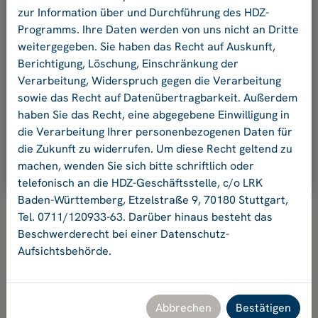
und Ihr Passwort an.
zur Information über und Durchführung des HDZ-
Programms. Ihre Daten werden von uns nicht an Dritte
weitergegeben. Sie haben das Recht auf Auskunft,
E-Mail-Adresse:
Berichtigung, Löschung, Einschränkung der
Verarbeitung, Widerspruch gegen die Verarbeitung
sowie das Recht auf Datenübertragbarkeit. Außerdem
Passwort:
haben Sie das Recht, eine abgegebene Einwilligung in
die Verarbeitung Ihrer personenbezogenen Daten für
die Zukunft zu widerrufen. Um diese Recht geltend zu
Ok
machen, wenden Sie sich bitte schriftlich oder
telefonisch an die HDZ-Geschäftsstelle, c/o LRK
Baden-Württemberg, Etzelstraße 9, 70180 Stuttgart,
Tel. 0711/120933-63. Darüber hinaus besteht das
Beschwerderecht bei einer Datenschutz-
Aufsichtsbehörde.
Hochschuldidaktikzentrum Baden-Württemberg
Geschäftsstelle HDZ c/o Landesrektorenkonferenz Baden-
Württemberg
Etzelstraße 9, 70180 Stuttgart, Tel. +49 711 120933-63,
Abbrechen
Bestätigen