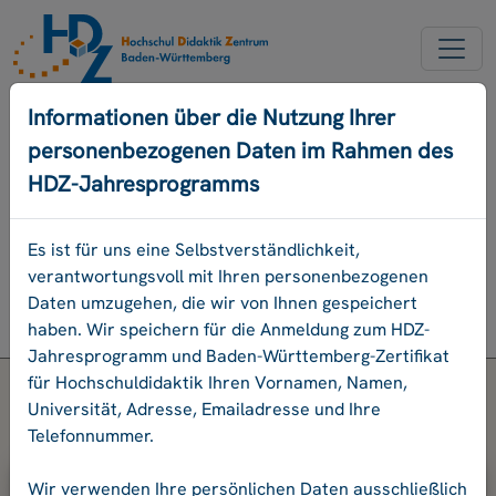
NEUER ACCOUNT
Informationen über die Nutzung Ihrer
personenbezogenen Daten im Rahmen des
PASSWORD VERGESSEN
HDZ-Jahresprogramms
ENGLISCH
Es ist für uns eine Selbstverständlichkeit,
verantwortungsvoll mit Ihren personenbezogenen
Programm
Daten umzugehen, die wir von Ihnen gespeichert
Login
haben. Wir speichern für die Anmeldung zum HDZ-
Jahresprogramm und Baden-Württemberg-Zertifikat
für Hochschuldidaktik Ihren Vornamen, Namen,
Universität, Adresse, Emailadresse und Ihre
Telefonnummer.
Bitte geben Sie Ihre E-Mail-Adresse
Wir verwenden Ihre persönlichen Daten ausschließlich