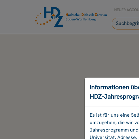
NEUER ACCO
Informationen üb
HDZ-Jahresprog
Es ist für uns eine S
umzugehen, die wir v
Jahresprogramm und B
Universität, Adresse,