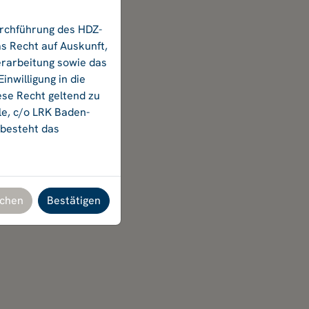
urchführung des HDZ-
s Recht auf Auskunft,
erarbeitung sowie das
nwilligung in die
ese Recht geltend zu
le, c/o LRK Baden-
 besteht das
chen
Bestätigen