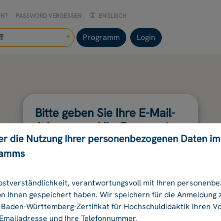
UNT
PASSWORD VERGESSEN
ENGLISCH
Programm
Login
Bitte geben Sie Ihre E-Mail-
Adresse und Ihr Passwort
er die Nutzung Ihrer personenbezogenen Daten i
an.
ramms
E-Mail-Adresse:
elbstverständlichkeit, verantwortungsvoll mit Ihren personen
on Ihnen gespeichert haben. Wir speichern für die Anmeldung
aden-Württemberg-Zertifikat für Hochschuldidaktik Ihren 
Passwort:
 Emailadresse und Ihre Telefonnummer.