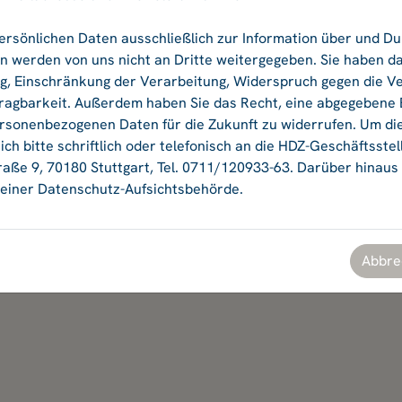
ersönlichen Daten ausschließlich zur Information über und D
Ok
 werden von uns nicht an Dritte weitergegeben. Sie haben da
ng, Einschränkung der Verarbeitung, Widerspruch gegen die V
agbarkeit. Außerdem haben Sie das Recht, eine abgegebene Ei
ersonenbezogenen Daten für die Zukunft zu widerrufen. Um di
ch bitte schriftlich oder telefonisch an die HDZ-Geschäftsstel
aße 9, 70180 Stuttgart, Tel. 0711/120933-63. Darüber hinaus
einer Datenschutz-Aufsichtsbehörde.
Abbre