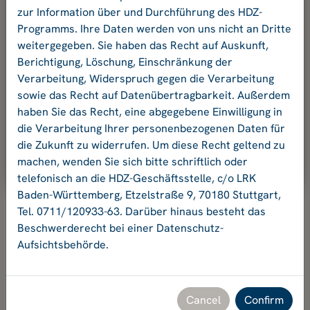
your password.
zur Information über und Durchführung des HDZ-
Programms. Ihre Daten werden von uns nicht an Dritte
weitergegeben. Sie haben das Recht auf Auskunft,
E-mail address
Berichtigung, Löschung, Einschränkung der
Verarbeitung, Widerspruch gegen die Verarbeitung
sowie das Recht auf Datenübertragbarkeit. Außerdem
Password:
haben Sie das Recht, eine abgegebene Einwilligung in
die Verarbeitung Ihrer personenbezogenen Daten für
die Zukunft zu widerrufen. Um diese Recht geltend zu
Ok
machen, wenden Sie sich bitte schriftlich oder
telefonisch an die HDZ-Geschäftsstelle, c/o LRK
Baden-Württemberg, Etzelstraße 9, 70180 Stuttgart,
Tel. 0711/120933-63. Darüber hinaus besteht das
Beschwerderecht bei einer Datenschutz-
Aufsichtsbehörde.
Hochschuldidaktikzentrum Baden-Württemberg
Geschäftsstelle HDZ c/o Landesrektorenkonferenz Baden-
Württemberg
Etzelstraße 9, 70180 Stuttgart, Tel. +49 711 120933-63,
Cancel
Confirm