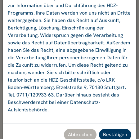
und Ihr Passwort an.
zur Information über und Durchführung des HDZ-
Programms. Ihre Daten werden von uns nicht an Dritte
weitergegeben. Sie haben das Recht auf Auskunft,
E-Mail-Adresse:
Berichtigung, Löschung, Einschränkung der
Verarbeitung, Widerspruch gegen die Verarbeitung
sowie das Recht auf Datenübertragbarkeit. Außerdem
Passwort:
haben Sie das Recht, eine abgegebene Einwilligung in
die Verarbeitung Ihrer personenbezogenen Daten für
die Zukunft zu widerrufen. Um diese Recht geltend zu
Ok
machen, wenden Sie sich bitte schriftlich oder
telefonisch an die HDZ-Geschäftsstelle, c/o LRK
Baden-Württemberg, Etzelstraße 9, 70180 Stuttgart,
Tel. 0711/120933-63. Darüber hinaus besteht das
Beschwerderecht bei einer Datenschutz-
Aufsichtsbehörde.
Hochschuldidaktikzentrum Baden-Württemberg
Geschäftsstelle HDZ c/o Landesrektorenkonferenz Baden-
Württemberg
Etzelstraße 9, 70180 Stuttgart, Tel. +49 711 120933-63,
Abbrechen
Bestätigen