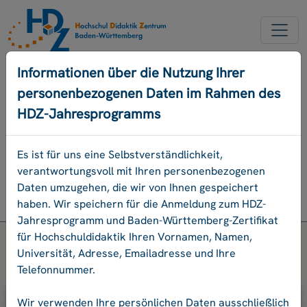
NEUER ACCOUNT
Informationen über die Nutzung Ihrer
personenbezogenen Daten im Rahmen des
PASSWORD VERGESSEN
HDZ-Jahresprogramms
ENGLISCH
Es ist für uns eine Selbstverständlichkeit,
verantwortungsvoll mit Ihren personenbezogenen
Programm
Daten umzugehen, die wir von Ihnen gespeichert
Login
haben. Wir speichern für die Anmeldung zum HDZ-
Jahresprogramm und Baden-Württemberg-Zertifikat
für Hochschuldidaktik Ihren Vornamen, Namen,
Universität, Adresse, Emailadresse und Ihre
Telefonnummer.
Bitte geben Sie Ihre E-Mail-Adresse
Wir verwenden Ihre persönlichen Daten ausschließlich