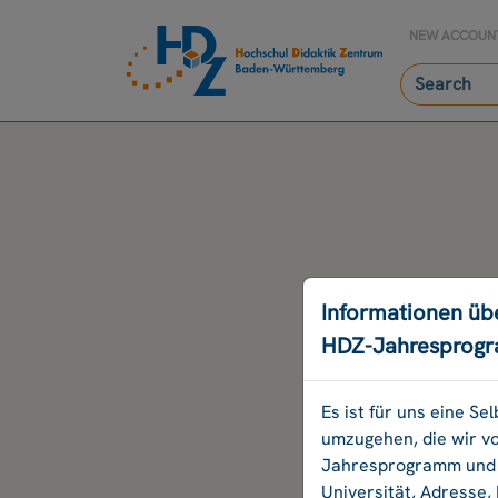
NEW ACCOUN
Informationen üb
HDZ-Jahresprog
Es ist für uns eine S
umzugehen, die wir v
Jahresprogramm und B
Universität, Adresse,