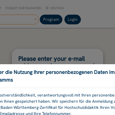
T
FORGOT OUR PASSWORD
DEUTSCH
Program
Login
Please enter your e-mail
address and your password.
er die Nutzung Ihrer personenbezogenen Daten i
ramms
E-mail address
elbstverständlichkeit, verantwortungsvoll mit Ihren personen
on Ihnen gespeichert haben. Wir speichern für die Anmeldung
Password:
aden-Württemberg-Zertifikat für Hochschuldidaktik Ihren 
 Emailadresse und Ihre Telefonnummer.