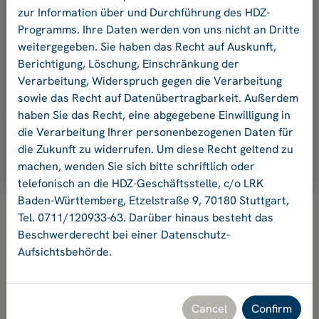
your password.
zur Information über und Durchführung des HDZ-
Programms. Ihre Daten werden von uns nicht an Dritte
weitergegeben. Sie haben das Recht auf Auskunft,
E-mail address
Berichtigung, Löschung, Einschränkung der
Verarbeitung, Widerspruch gegen die Verarbeitung
sowie das Recht auf Datenübertragbarkeit. Außerdem
Password:
haben Sie das Recht, eine abgegebene Einwilligung in
die Verarbeitung Ihrer personenbezogenen Daten für
die Zukunft zu widerrufen. Um diese Recht geltend zu
Ok
machen, wenden Sie sich bitte schriftlich oder
telefonisch an die HDZ-Geschäftsstelle, c/o LRK
Baden-Württemberg, Etzelstraße 9, 70180 Stuttgart,
Tel. 0711/120933-63. Darüber hinaus besteht das
Beschwerderecht bei einer Datenschutz-
Aufsichtsbehörde.
Hochschuldidaktikzentrum Baden-Württemberg
Geschäftsstelle HDZ c/o Landesrektorenkonferenz Baden-
Württemberg
Etzelstraße 9, 70180 Stuttgart, Tel. +49 711 120933-63,
Cancel
Confirm