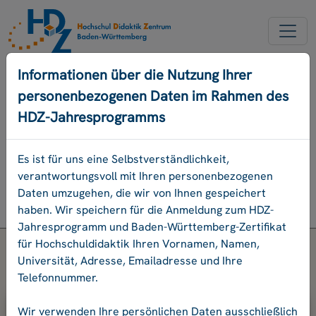
NEUER ACCOUNT
Informationen über die Nutzung Ihrer
personenbezogenen Daten im Rahmen des
PASSWORD VERGESSEN
HDZ-Jahresprogramms
ENGLISCH
Es ist für uns eine Selbstverständlichkeit,
verantwortungsvoll mit Ihren personenbezogenen
Programm
Daten umzugehen, die wir von Ihnen gespeichert
Login
haben. Wir speichern für die Anmeldung zum HDZ-
Jahresprogramm und Baden-Württemberg-Zertifikat
für Hochschuldidaktik Ihren Vornamen, Namen,
Universität, Adresse, Emailadresse und Ihre
Telefonnummer.
Bitte geben Sie Ihre E-Mail-Adresse
Wir verwenden Ihre persönlichen Daten ausschließlich