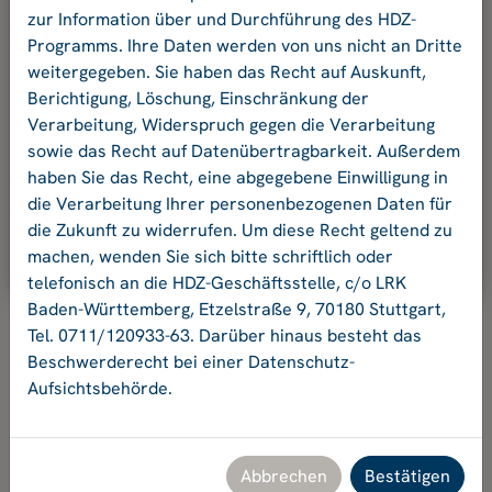
und Ihr Passwort an.
zur Information über und Durchführung des HDZ-
Programms. Ihre Daten werden von uns nicht an Dritte
weitergegeben. Sie haben das Recht auf Auskunft,
E-Mail-Adresse:
Berichtigung, Löschung, Einschränkung der
Verarbeitung, Widerspruch gegen die Verarbeitung
sowie das Recht auf Datenübertragbarkeit. Außerdem
Passwort:
haben Sie das Recht, eine abgegebene Einwilligung in
die Verarbeitung Ihrer personenbezogenen Daten für
die Zukunft zu widerrufen. Um diese Recht geltend zu
Ok
machen, wenden Sie sich bitte schriftlich oder
telefonisch an die HDZ-Geschäftsstelle, c/o LRK
Baden-Württemberg, Etzelstraße 9, 70180 Stuttgart,
Tel. 0711/120933-63. Darüber hinaus besteht das
Beschwerderecht bei einer Datenschutz-
Aufsichtsbehörde.
Hochschuldidaktikzentrum Baden-Württemberg
Geschäftsstelle HDZ c/o Landesrektorenkonferenz Baden-
Württemberg
Etzelstraße 9, 70180 Stuttgart, Tel. +49 711 120933-63,
Abbrechen
Bestätigen