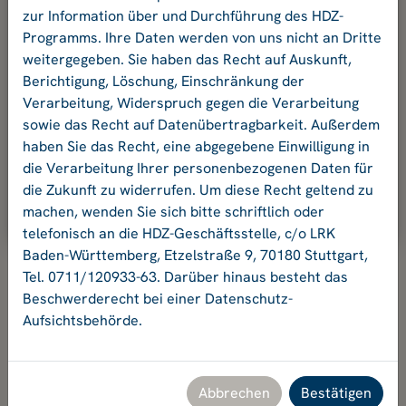
und Ihr Passwort an.
zur Information über und Durchführung des HDZ-
Programms. Ihre Daten werden von uns nicht an Dritte
weitergegeben. Sie haben das Recht auf Auskunft,
E-Mail-Adresse:
Berichtigung, Löschung, Einschränkung der
Verarbeitung, Widerspruch gegen die Verarbeitung
sowie das Recht auf Datenübertragbarkeit. Außerdem
Passwort:
haben Sie das Recht, eine abgegebene Einwilligung in
die Verarbeitung Ihrer personenbezogenen Daten für
die Zukunft zu widerrufen. Um diese Recht geltend zu
Ok
machen, wenden Sie sich bitte schriftlich oder
telefonisch an die HDZ-Geschäftsstelle, c/o LRK
Baden-Württemberg, Etzelstraße 9, 70180 Stuttgart,
Tel. 0711/120933-63. Darüber hinaus besteht das
Beschwerderecht bei einer Datenschutz-
Aufsichtsbehörde.
Hochschuldidaktikzentrum Baden-Württemberg
Geschäftsstelle HDZ c/o Landesrektorenkonferenz Baden-
Württemberg
Etzelstraße 9, 70180 Stuttgart, Tel. +49 711 120933-63,
Abbrechen
Bestätigen