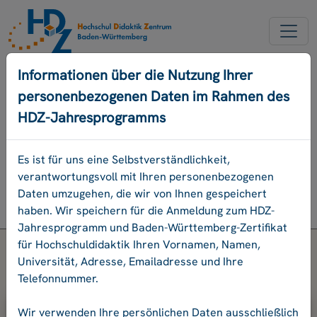
NEUER ACCOUNT
Informationen über die Nutzung Ihrer
personenbezogenen Daten im Rahmen des
PASSWORD VERGESSEN
HDZ-Jahresprogramms
ENGLISCH
Es ist für uns eine Selbstverständlichkeit,
verantwortungsvoll mit Ihren personenbezogenen
Programm
Daten umzugehen, die wir von Ihnen gespeichert
Login
haben. Wir speichern für die Anmeldung zum HDZ-
Jahresprogramm und Baden-Württemberg-Zertifikat
für Hochschuldidaktik Ihren Vornamen, Namen,
Universität, Adresse, Emailadresse und Ihre
Telefonnummer.
Bitte geben Sie Ihre E-Mail-Adresse
Wir verwenden Ihre persönlichen Daten ausschließlich