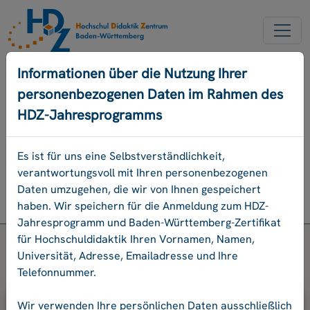
NEUER ACCOUNT
Informationen über die Nutzung Ihrer
personenbezogenen Daten im Rahmen des
PASSWORD VERGESSEN
HDZ-Jahresprogramms
ENGLISCH
Es ist für uns eine Selbstverständlichkeit,
verantwortungsvoll mit Ihren personenbezogenen
Programm
Daten umzugehen, die wir von Ihnen gespeichert
Login
haben. Wir speichern für die Anmeldung zum HDZ-
Jahresprogramm und Baden-Württemberg-Zertifikat
für Hochschuldidaktik Ihren Vornamen, Namen,
Universität, Adresse, Emailadresse und Ihre
Telefonnummer.
Bitte geben Sie Ihre E-Mail-Adresse
Wir verwenden Ihre persönlichen Daten ausschließlich