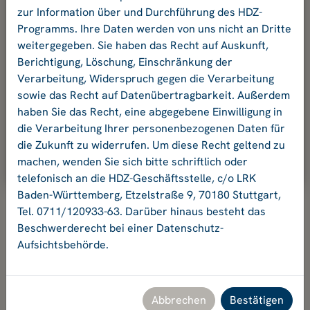
und Ihr Passwort an.
zur Information über und Durchführung des HDZ-
Programms. Ihre Daten werden von uns nicht an Dritte
weitergegeben. Sie haben das Recht auf Auskunft,
E-Mail-Adresse:
Berichtigung, Löschung, Einschränkung der
Verarbeitung, Widerspruch gegen die Verarbeitung
sowie das Recht auf Datenübertragbarkeit. Außerdem
Passwort:
haben Sie das Recht, eine abgegebene Einwilligung in
die Verarbeitung Ihrer personenbezogenen Daten für
die Zukunft zu widerrufen. Um diese Recht geltend zu
Ok
machen, wenden Sie sich bitte schriftlich oder
telefonisch an die HDZ-Geschäftsstelle, c/o LRK
Baden-Württemberg, Etzelstraße 9, 70180 Stuttgart,
Tel. 0711/120933-63. Darüber hinaus besteht das
Beschwerderecht bei einer Datenschutz-
Aufsichtsbehörde.
Hochschuldidaktikzentrum Baden-Württemberg
Geschäftsstelle HDZ c/o Landesrektorenkonferenz Baden-
Württemberg
Etzelstraße 9, 70180 Stuttgart, Tel. +49 711 120933-63,
Abbrechen
Bestätigen