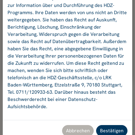
und Ihr Passwort an.
zur Information über und Durchführung des HDZ-
Programms. Ihre Daten werden von uns nicht an Dritte
weitergegeben. Sie haben das Recht auf Auskunft,
E-Mail-Adresse:
Berichtigung, Löschung, Einschränkung der
Verarbeitung, Widerspruch gegen die Verarbeitung
sowie das Recht auf Datenübertragbarkeit. Außerdem
Passwort:
haben Sie das Recht, eine abgegebene Einwilligung in
die Verarbeitung Ihrer personenbezogenen Daten für
die Zukunft zu widerrufen. Um diese Recht geltend zu
Ok
machen, wenden Sie sich bitte schriftlich oder
telefonisch an die HDZ-Geschäftsstelle, c/o LRK
Baden-Württemberg, Etzelstraße 9, 70180 Stuttgart,
Tel. 0711/120933-63. Darüber hinaus besteht das
Beschwerderecht bei einer Datenschutz-
Aufsichtsbehörde.
Hochschuldidaktikzentrum Baden-Württemberg
Geschäftsstelle HDZ c/o Landesrektorenkonferenz Baden-
Württemberg
Etzelstraße 9, 70180 Stuttgart, Tel. +49 711 120933-63,
Abbrechen
Bestätigen