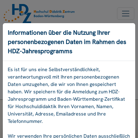
NEUER ACCOUNT
Informationen über die Nutzung Ihrer
personenbezogenen Daten im Rahmen des
PASSWORD VERGESSEN
HDZ-Jahresprogramms
ENGLISCH
Es ist für uns eine Selbstverständlichkeit,
verantwortungsvoll mit Ihren personenbezogenen
Programm
Daten umzugehen, die wir von Ihnen gespeichert
Login
haben. Wir speichern für die Anmeldung zum HDZ-
Jahresprogramm und Baden-Württemberg-Zertifikat
für Hochschuldidaktik Ihren Vornamen, Namen,
Universität, Adresse, Emailadresse und Ihre
Telefonnummer.
Bitte geben Sie Ihre E-Mail-Adresse
Wir verwenden Ihre persönlichen Daten ausschließlich