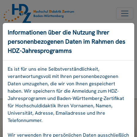
NEUER ACCOUNT
Informationen über die Nutzung Ihrer
personenbezogenen Daten im Rahmen des
PASSWORD VERGESSEN
HDZ-Jahresprogramms
ENGLISCH
Es ist für uns eine Selbstverständlichkeit,
verantwortungsvoll mit Ihren personenbezogenen
Programm
Daten umzugehen, die wir von Ihnen gespeichert
Login
haben. Wir speichern für die Anmeldung zum HDZ-
Jahresprogramm und Baden-Württemberg-Zertifikat
für Hochschuldidaktik Ihren Vornamen, Namen,
Universität, Adresse, Emailadresse und Ihre
Telefonnummer.
Bitte geben Sie Ihre E-Mail-Adresse
Wir verwenden Ihre persönlichen Daten ausschließlich