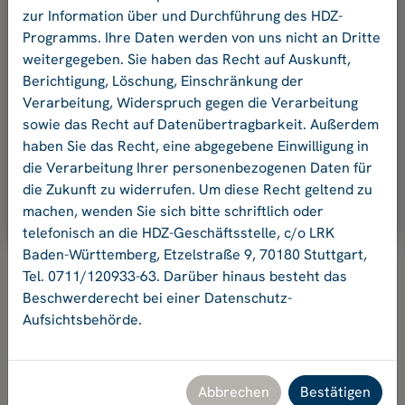
und Ihr Passwort an.
zur Information über und Durchführung des HDZ-
Programms. Ihre Daten werden von uns nicht an Dritte
weitergegeben. Sie haben das Recht auf Auskunft,
E-Mail-Adresse:
Berichtigung, Löschung, Einschränkung der
Verarbeitung, Widerspruch gegen die Verarbeitung
sowie das Recht auf Datenübertragbarkeit. Außerdem
Passwort:
haben Sie das Recht, eine abgegebene Einwilligung in
die Verarbeitung Ihrer personenbezogenen Daten für
die Zukunft zu widerrufen. Um diese Recht geltend zu
Ok
machen, wenden Sie sich bitte schriftlich oder
telefonisch an die HDZ-Geschäftsstelle, c/o LRK
Baden-Württemberg, Etzelstraße 9, 70180 Stuttgart,
Tel. 0711/120933-63. Darüber hinaus besteht das
Beschwerderecht bei einer Datenschutz-
Aufsichtsbehörde.
Hochschuldidaktikzentrum Baden-Württemberg
Geschäftsstelle HDZ c/o Landesrektorenkonferenz Baden-
Württemberg
Etzelstraße 9, 70180 Stuttgart, Tel. +49 711 120933-63,
Abbrechen
Bestätigen