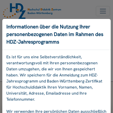
NEUER ACCOUNT
Informationen über die Nutzung Ihrer
personenbezogenen Daten im Rahmen des
PASSWORD VERGESSEN
HDZ-Jahresprogramms
ENGLISCH
Es ist für uns eine Selbstverständlichkeit,
verantwortungsvoll mit Ihren personenbezogenen
Programm
Daten umzugehen, die wir von Ihnen gespeichert
Login
haben. Wir speichern für die Anmeldung zum HDZ-
Jahresprogramm und Baden-Württemberg-Zertifikat
für Hochschuldidaktik Ihren Vornamen, Namen,
Universität, Adresse, Emailadresse und Ihre
Telefonnummer.
Bitte geben Sie Ihre E-Mail-Adresse
Wir verwenden Ihre persönlichen Daten ausschließlich