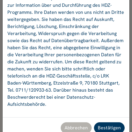
und Ihr Passwort an.
zur Information über und Durchführung des HDZ-
Programms. Ihre Daten werden von uns nicht an Dritte
weitergegeben. Sie haben das Recht auf Auskunft,
E-Mail-Adresse:
Berichtigung, Löschung, Einschränkung der
Verarbeitung, Widerspruch gegen die Verarbeitung
sowie das Recht auf Datenübertragbarkeit. Außerdem
Passwort:
haben Sie das Recht, eine abgegebene Einwilligung in
die Verarbeitung Ihrer personenbezogenen Daten für
die Zukunft zu widerrufen. Um diese Recht geltend zu
Ok
machen, wenden Sie sich bitte schriftlich oder
telefonisch an die HDZ-Geschäftsstelle, c/o LRK
Baden-Württemberg, Etzelstraße 9, 70180 Stuttgart,
Tel. 0711/120933-63. Darüber hinaus besteht das
Beschwerderecht bei einer Datenschutz-
Aufsichtsbehörde.
Hochschuldidaktikzentrum Baden-Württemberg
Geschäftsstelle HDZ c/o Landesrektorenkonferenz Baden-
Württemberg
Etzelstraße 9, 70180 Stuttgart, Tel. +49 711 120933-63,
Abbrechen
Bestätigen