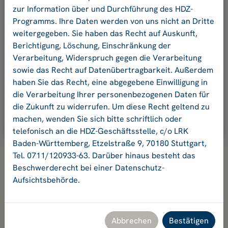
und Ihr Passwort an.
zur Information über und Durchführung des HDZ-
Programms. Ihre Daten werden von uns nicht an Dritte
weitergegeben. Sie haben das Recht auf Auskunft,
E-Mail-Adresse:
Berichtigung, Löschung, Einschränkung der
Verarbeitung, Widerspruch gegen die Verarbeitung
sowie das Recht auf Datenübertragbarkeit. Außerdem
Passwort:
haben Sie das Recht, eine abgegebene Einwilligung in
die Verarbeitung Ihrer personenbezogenen Daten für
die Zukunft zu widerrufen. Um diese Recht geltend zu
Ok
machen, wenden Sie sich bitte schriftlich oder
telefonisch an die HDZ-Geschäftsstelle, c/o LRK
Baden-Württemberg, Etzelstraße 9, 70180 Stuttgart,
Tel. 0711/120933-63. Darüber hinaus besteht das
Beschwerderecht bei einer Datenschutz-
Aufsichtsbehörde.
Hochschuldidaktikzentrum Baden-Württemberg
Geschäftsstelle HDZ c/o Landesrektorenkonferenz Baden-
Württemberg
Etzelstraße 9, 70180 Stuttgart, Tel. +49 711 120933-63,
Abbrechen
Bestätigen