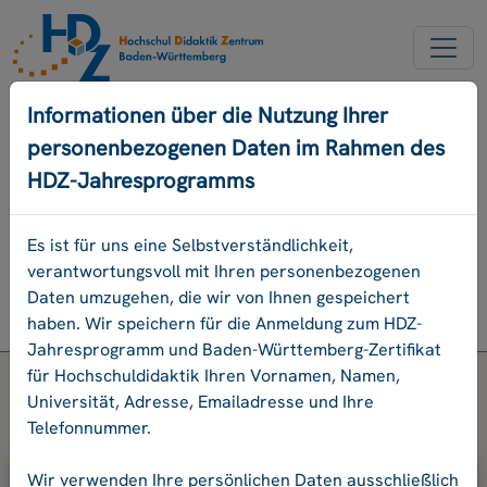
NEUER ACCOUNT
Informationen über die Nutzung Ihrer
personenbezogenen Daten im Rahmen des
PASSWORD VERGESSEN
HDZ-Jahresprogramms
ENGLISCH
Es ist für uns eine Selbstverständlichkeit,
verantwortungsvoll mit Ihren personenbezogenen
Programm
Daten umzugehen, die wir von Ihnen gespeichert
Login
haben. Wir speichern für die Anmeldung zum HDZ-
Jahresprogramm und Baden-Württemberg-Zertifikat
für Hochschuldidaktik Ihren Vornamen, Namen,
Universität, Adresse, Emailadresse und Ihre
Telefonnummer.
Bitte geben Sie Ihre E-Mail-Adresse
Wir verwenden Ihre persönlichen Daten ausschließlich