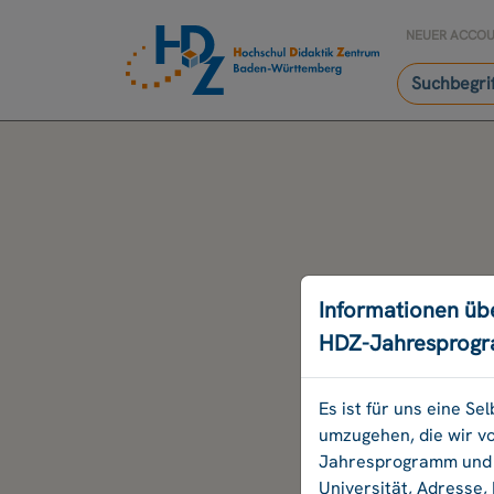
NEUER ACCO
Informationen üb
HDZ-Jahresprog
Es ist für uns eine S
umzugehen, die wir v
Jahresprogramm und B
Universität, Adresse,