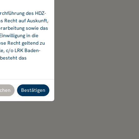
urchführung des HDZ-
s Recht auf Auskunft,
erarbeitung sowie das
nwilligung in die
ese Recht geltend zu
le, c/o LRK Baden-
 besteht das
chen
Bestätigen