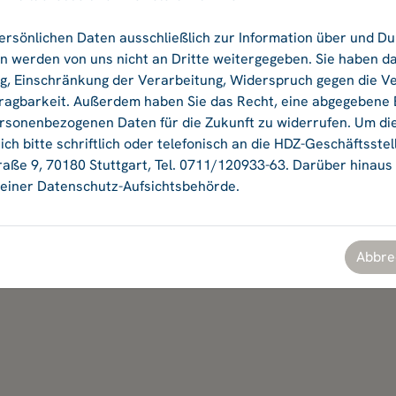
ersönlichen Daten ausschließlich zur Information über und D
Ok
 werden von uns nicht an Dritte weitergegeben. Sie haben da
ng, Einschränkung der Verarbeitung, Widerspruch gegen die V
agbarkeit. Außerdem haben Sie das Recht, eine abgegebene Ei
ersonenbezogenen Daten für die Zukunft zu widerrufen. Um di
ch bitte schriftlich oder telefonisch an die HDZ-Geschäftsstel
aße 9, 70180 Stuttgart, Tel. 0711/120933-63. Darüber hinaus
einer Datenschutz-Aufsichtsbehörde.
Abbre