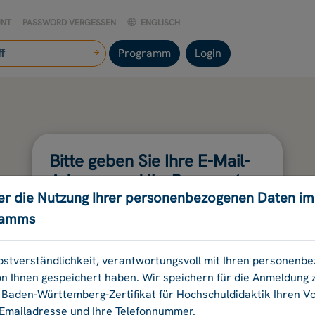
UNT
PASSWORD VERGESSEN
ENGLISCH
Programm
Login
Bitte geben Sie Ihre E-Mail-
Adresse und Ihr Passwort
er die Nutzung Ihrer personenbezogenen Daten i
an.
ramms
E-Mail-Adresse:
elbstverständlichkeit, verantwortungsvoll mit Ihren personen
on Ihnen gespeichert haben. Wir speichern für die Anmeldung
aden-Württemberg-Zertifikat für Hochschuldidaktik Ihren 
Passwort:
 Emailadresse und Ihre Telefonnummer.