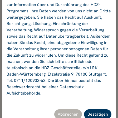
und Ihr Passwort an.
zur Information über und Durchführung des HDZ-
Programms. Ihre Daten werden von uns nicht an Dritte
weitergegeben. Sie haben das Recht auf Auskunft,
E-Mail-Adresse:
Berichtigung, Löschung, Einschränkung der
Verarbeitung, Widerspruch gegen die Verarbeitung
sowie das Recht auf Datenübertragbarkeit. Außerdem
Passwort:
haben Sie das Recht, eine abgegebene Einwilligung in
die Verarbeitung Ihrer personenbezogenen Daten für
die Zukunft zu widerrufen. Um diese Recht geltend zu
Ok
machen, wenden Sie sich bitte schriftlich oder
telefonisch an die HDZ-Geschäftsstelle, c/o LRK
Baden-Württemberg, Etzelstraße 9, 70180 Stuttgart,
Tel. 0711/120933-63. Darüber hinaus besteht das
Beschwerderecht bei einer Datenschutz-
Aufsichtsbehörde.
Hochschuldidaktikzentrum Baden-Württemberg
Geschäftsstelle HDZ c/o Landesrektorenkonferenz Baden-
Württemberg
Etzelstraße 9, 70180 Stuttgart, Tel. +49 711 120933-63,
Abbrechen
Bestätigen