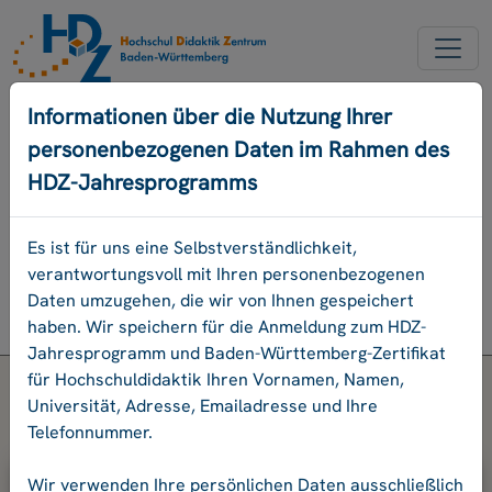
NEUER ACCOUNT
Informationen über die Nutzung Ihrer
personenbezogenen Daten im Rahmen des
PASSWORD VERGESSEN
HDZ-Jahresprogramms
ENGLISCH
Es ist für uns eine Selbstverständlichkeit,
verantwortungsvoll mit Ihren personenbezogenen
Programm
Daten umzugehen, die wir von Ihnen gespeichert
Login
haben. Wir speichern für die Anmeldung zum HDZ-
Jahresprogramm und Baden-Württemberg-Zertifikat
für Hochschuldidaktik Ihren Vornamen, Namen,
Universität, Adresse, Emailadresse und Ihre
Telefonnummer.
Bitte geben Sie Ihre E-Mail-Adresse
Wir verwenden Ihre persönlichen Daten ausschließlich