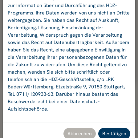
und Ihr Passwort an.
zur Information über und Durchführung des HDZ-
Programms. Ihre Daten werden von uns nicht an Dritte
weitergegeben. Sie haben das Recht auf Auskunft,
E-Mail-Adresse:
Berichtigung, Löschung, Einschränkung der
Verarbeitung, Widerspruch gegen die Verarbeitung
sowie das Recht auf Datenübertragbarkeit. Außerdem
Passwort:
haben Sie das Recht, eine abgegebene Einwilligung in
die Verarbeitung Ihrer personenbezogenen Daten für
die Zukunft zu widerrufen. Um diese Recht geltend zu
Ok
machen, wenden Sie sich bitte schriftlich oder
telefonisch an die HDZ-Geschäftsstelle, c/o LRK
Baden-Württemberg, Etzelstraße 9, 70180 Stuttgart,
Tel. 0711/120933-63. Darüber hinaus besteht das
Beschwerderecht bei einer Datenschutz-
Aufsichtsbehörde.
Hochschuldidaktikzentrum Baden-Württemberg
Geschäftsstelle HDZ c/o Landesrektorenkonferenz Baden-
Württemberg
Etzelstraße 9, 70180 Stuttgart, Tel. +49 711 120933-63,
Abbrechen
Bestätigen