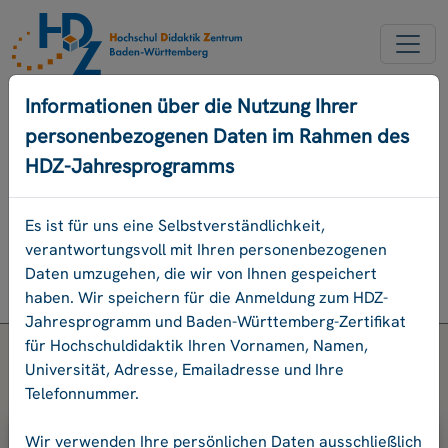
NEUER ACCOUNT
Informationen über die Nutzung Ihrer
personenbezogenen Daten im Rahmen des
PASSWORD VERGESSEN
HDZ-Jahresprogramms
ENGLISCH
Es ist für uns eine Selbstverständlichkeit,
verantwortungsvoll mit Ihren personenbezogenen
Programm
Daten umzugehen, die wir von Ihnen gespeichert
Login
haben. Wir speichern für die Anmeldung zum HDZ-
Jahresprogramm und Baden-Württemberg-Zertifikat
für Hochschuldidaktik Ihren Vornamen, Namen,
Universität, Adresse, Emailadresse und Ihre
Telefonnummer.
Bitte geben Sie Ihre E-Mail-Adresse
Wir verwenden Ihre persönlichen Daten ausschließlich