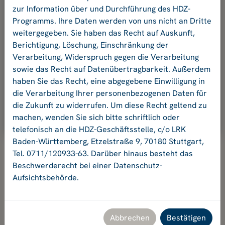
und Ihr Passwort an.
zur Information über und Durchführung des HDZ-
Programms. Ihre Daten werden von uns nicht an Dritte
weitergegeben. Sie haben das Recht auf Auskunft,
E-Mail-Adresse:
Berichtigung, Löschung, Einschränkung der
Verarbeitung, Widerspruch gegen die Verarbeitung
sowie das Recht auf Datenübertragbarkeit. Außerdem
Passwort:
haben Sie das Recht, eine abgegebene Einwilligung in
die Verarbeitung Ihrer personenbezogenen Daten für
die Zukunft zu widerrufen. Um diese Recht geltend zu
Ok
machen, wenden Sie sich bitte schriftlich oder
telefonisch an die HDZ-Geschäftsstelle, c/o LRK
Baden-Württemberg, Etzelstraße 9, 70180 Stuttgart,
Tel. 0711/120933-63. Darüber hinaus besteht das
Beschwerderecht bei einer Datenschutz-
Aufsichtsbehörde.
Hochschuldidaktikzentrum Baden-Württemberg
Geschäftsstelle HDZ c/o Landesrektorenkonferenz Baden-
Württemberg
Etzelstraße 9, 70180 Stuttgart, Tel. +49 711 120933-63,
Abbrechen
Bestätigen