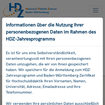
NEUER ACCOUNT
Informationen über die Nutzung Ihrer
personenbezogenen Daten im Rahmen des
PASSWORD VERGESSEN
HDZ-Jahresprogramms
ENGLISCH
Es ist für uns eine Selbstverständlichkeit,
verantwortungsvoll mit Ihren personenbezogenen
Programm
Daten umzugehen, die wir von Ihnen gespeichert
Login
haben. Wir speichern für die Anmeldung zum HDZ-
Jahresprogramm und Baden-Württemberg-Zertifikat
für Hochschuldidaktik Ihren Vornamen, Namen,
Universität, Adresse, Emailadresse und Ihre
Telefonnummer.
Bitte geben Sie Ihre E-Mail-Adresse
Wir verwenden Ihre persönlichen Daten ausschließlich