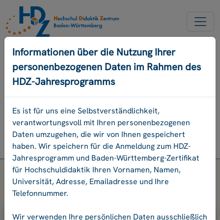
NEUER ACCOUNT
Informationen über die Nutzung Ihrer
personenbezogenen Daten im Rahmen des
PASSWORD VERGESSEN
HDZ-Jahresprogramms
ENGLISCH
Es ist für uns eine Selbstverständlichkeit,
verantwortungsvoll mit Ihren personenbezogenen
Programm
Daten umzugehen, die wir von Ihnen gespeichert
Login
haben. Wir speichern für die Anmeldung zum HDZ-
Jahresprogramm und Baden-Württemberg-Zertifikat
für Hochschuldidaktik Ihren Vornamen, Namen,
Universität, Adresse, Emailadresse und Ihre
Telefonnummer.
Bitte geben Sie Ihre E-Mail-Adresse
Wir verwenden Ihre persönlichen Daten ausschließlich