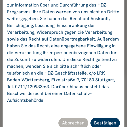
und Ihr Passwort an.
zur Information über und Durchführung des HDZ-
Programms. Ihre Daten werden von uns nicht an Dritte
weitergegeben. Sie haben das Recht auf Auskunft,
E-Mail-Adresse:
Berichtigung, Löschung, Einschränkung der
Verarbeitung, Widerspruch gegen die Verarbeitung
sowie das Recht auf Datenübertragbarkeit. Außerdem
Passwort:
haben Sie das Recht, eine abgegebene Einwilligung in
die Verarbeitung Ihrer personenbezogenen Daten für
die Zukunft zu widerrufen. Um diese Recht geltend zu
Ok
machen, wenden Sie sich bitte schriftlich oder
telefonisch an die HDZ-Geschäftsstelle, c/o LRK
Baden-Württemberg, Etzelstraße 9, 70180 Stuttgart,
Tel. 0711/120933-63. Darüber hinaus besteht das
Beschwerderecht bei einer Datenschutz-
Aufsichtsbehörde.
Hochschuldidaktikzentrum Baden-Württemberg
Geschäftsstelle HDZ c/o Landesrektorenkonferenz Baden-
Württemberg
Etzelstraße 9, 70180 Stuttgart, Tel. +49 711 120933-63,
Abbrechen
Bestätigen