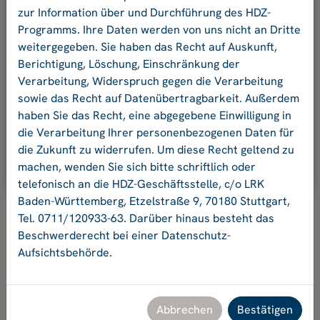
und Ihr Passwort an.
zur Information über und Durchführung des HDZ-
Programms. Ihre Daten werden von uns nicht an Dritte
weitergegeben. Sie haben das Recht auf Auskunft,
E-Mail-Adresse:
Berichtigung, Löschung, Einschränkung der
Verarbeitung, Widerspruch gegen die Verarbeitung
sowie das Recht auf Datenübertragbarkeit. Außerdem
Passwort:
haben Sie das Recht, eine abgegebene Einwilligung in
die Verarbeitung Ihrer personenbezogenen Daten für
die Zukunft zu widerrufen. Um diese Recht geltend zu
Ok
machen, wenden Sie sich bitte schriftlich oder
telefonisch an die HDZ-Geschäftsstelle, c/o LRK
Baden-Württemberg, Etzelstraße 9, 70180 Stuttgart,
Tel. 0711/120933-63. Darüber hinaus besteht das
Beschwerderecht bei einer Datenschutz-
Aufsichtsbehörde.
Hochschuldidaktikzentrum Baden-Württemberg
Geschäftsstelle HDZ c/o Landesrektorenkonferenz Baden-
Württemberg
Etzelstraße 9, 70180 Stuttgart, Tel. +49 711 120933-63,
Abbrechen
Bestätigen