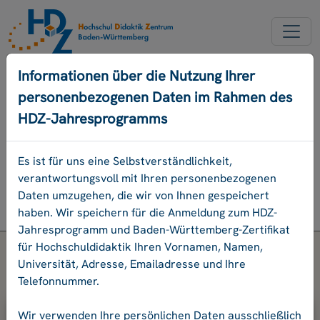
NEUER ACCOUNT
Informationen über die Nutzung Ihrer
personenbezogenen Daten im Rahmen des
PASSWORD VERGESSEN
HDZ-Jahresprogramms
ENGLISCH
Es ist für uns eine Selbstverständlichkeit,
verantwortungsvoll mit Ihren personenbezogenen
Programm
Daten umzugehen, die wir von Ihnen gespeichert
Login
haben. Wir speichern für die Anmeldung zum HDZ-
Jahresprogramm und Baden-Württemberg-Zertifikat
für Hochschuldidaktik Ihren Vornamen, Namen,
Universität, Adresse, Emailadresse und Ihre
Telefonnummer.
Bitte geben Sie Ihre E-Mail-Adresse
Wir verwenden Ihre persönlichen Daten ausschließlich