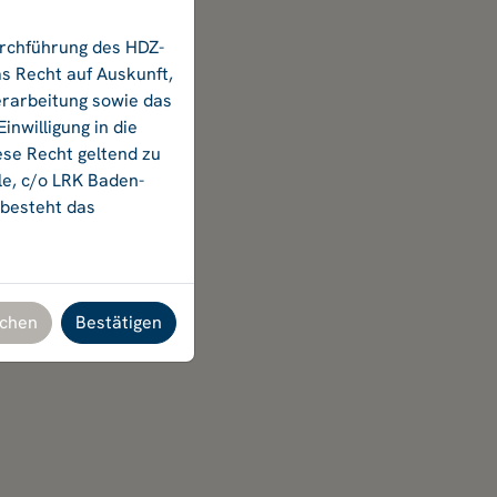
urchführung des HDZ-
s Recht auf Auskunft,
erarbeitung sowie das
nwilligung in die
ese Recht geltend zu
le, c/o LRK Baden-
 besteht das
chen
Bestätigen