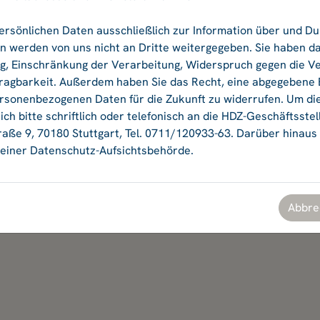
ersönlichen Daten ausschließlich zur Information über und D
Ok
 werden von uns nicht an Dritte weitergegeben. Sie haben da
ng, Einschränkung der Verarbeitung, Widerspruch gegen die V
agbarkeit. Außerdem haben Sie das Recht, eine abgegebene Ei
ersonenbezogenen Daten für die Zukunft zu widerrufen. Um di
ch bitte schriftlich oder telefonisch an die HDZ-Geschäftsstel
aße 9, 70180 Stuttgart, Tel. 0711/120933-63. Darüber hinaus
einer Datenschutz-Aufsichtsbehörde.
Abbre