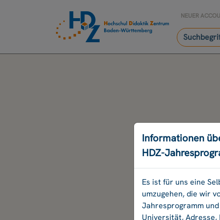
NEUER ACCO
Informationen üb
HDZ-Jahresprog
Es ist für uns eine S
umzugehen, die wir v
Jahresprogramm und B
Universität, Adresse,