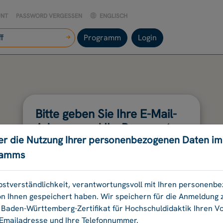
UNT
PASSWORD VERGESSEN
ENGLISCH
Programm
Login
Bitte geben Sie Ihre E-Mail-
Adresse und Ihr Passwort
er die Nutzung Ihrer personenbezogenen Daten i
an.
ramms
E-Mail-Adresse:
elbstverständlichkeit, verantwortungsvoll mit Ihren personen
on Ihnen gespeichert haben. Wir speichern für die Anmeldung
aden-Württemberg-Zertifikat für Hochschuldidaktik Ihren 
Passwort:
 Emailadresse und Ihre Telefonnummer.