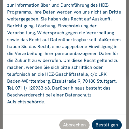
und Ihr Passwort an.
zur Information über und Durchführung des HDZ-
Programms. Ihre Daten werden von uns nicht an Dritte
weitergegeben. Sie haben das Recht auf Auskunft,
E-Mail-Adresse:
Berichtigung, Löschung, Einschränkung der
Verarbeitung, Widerspruch gegen die Verarbeitung
sowie das Recht auf Datenübertragbarkeit. Außerdem
Passwort:
haben Sie das Recht, eine abgegebene Einwilligung in
die Verarbeitung Ihrer personenbezogenen Daten für
die Zukunft zu widerrufen. Um diese Recht geltend zu
Ok
machen, wenden Sie sich bitte schriftlich oder
telefonisch an die HDZ-Geschäftsstelle, c/o LRK
Baden-Württemberg, Etzelstraße 9, 70180 Stuttgart,
Tel. 0711/120933-63. Darüber hinaus besteht das
Beschwerderecht bei einer Datenschutz-
Aufsichtsbehörde.
Hochschuldidaktikzentrum Baden-Württemberg
Geschäftsstelle HDZ c/o Landesrektorenkonferenz Baden-
Württemberg
Etzelstraße 9, 70180 Stuttgart, Tel. +49 711 120933-63,
Abbrechen
Bestätigen