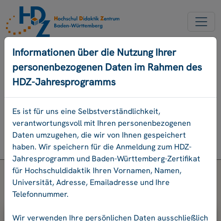
NEUER ACCOUNT
Informationen über die Nutzung Ihrer
personenbezogenen Daten im Rahmen des
PASSWORD VERGESSEN
HDZ-Jahresprogramms
ENGLISCH
Es ist für uns eine Selbstverständlichkeit,
verantwortungsvoll mit Ihren personenbezogenen
Programm
Daten umzugehen, die wir von Ihnen gespeichert
Login
haben. Wir speichern für die Anmeldung zum HDZ-
Jahresprogramm und Baden-Württemberg-Zertifikat
für Hochschuldidaktik Ihren Vornamen, Namen,
Universität, Adresse, Emailadresse und Ihre
Telefonnummer.
Bitte geben Sie Ihre E-Mail-Adresse
Wir verwenden Ihre persönlichen Daten ausschließlich