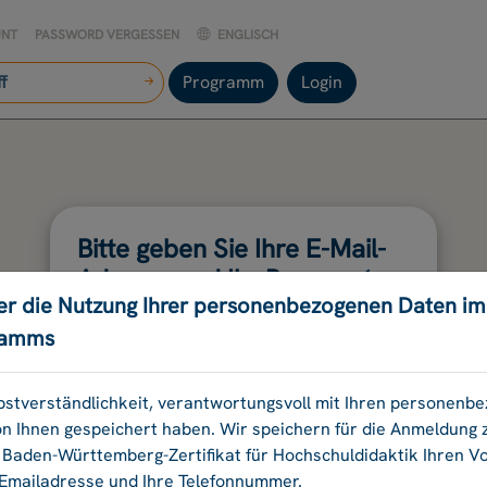
UNT
PASSWORD VERGESSEN
ENGLISCH
Programm
Login
Bitte geben Sie Ihre E-Mail-
Adresse und Ihr Passwort
er die Nutzung Ihrer personenbezogenen Daten i
an.
ramms
E-Mail-Adresse:
elbstverständlichkeit, verantwortungsvoll mit Ihren personen
on Ihnen gespeichert haben. Wir speichern für die Anmeldung
aden-Württemberg-Zertifikat für Hochschuldidaktik Ihren 
Passwort:
 Emailadresse und Ihre Telefonnummer.