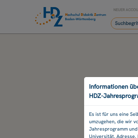
NEUER ACCO
Informationen üb
HDZ-Jahresprog
Es ist für uns eine S
umzugehen, die wir v
Jahresprogramm und B
Universität, Adresse,