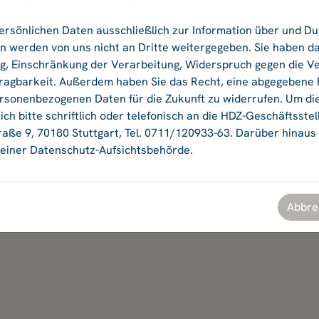
ersönlichen Daten ausschließlich zur Information über und D
Ok
 werden von uns nicht an Dritte weitergegeben. Sie haben da
ng, Einschränkung der Verarbeitung, Widerspruch gegen die V
agbarkeit. Außerdem haben Sie das Recht, eine abgegebene Ei
ersonenbezogenen Daten für die Zukunft zu widerrufen. Um di
ch bitte schriftlich oder telefonisch an die HDZ-Geschäftsstel
aße 9, 70180 Stuttgart, Tel. 0711/120933-63. Darüber hinaus
einer Datenschutz-Aufsichtsbehörde.
Abbre