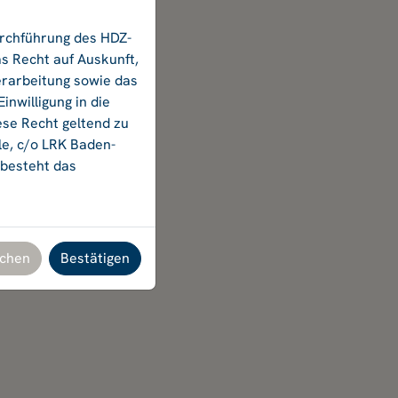
urchführung des HDZ-
s Recht auf Auskunft,
erarbeitung sowie das
nwilligung in die
ese Recht geltend zu
le, c/o LRK Baden-
 besteht das
chen
Bestätigen