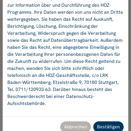
und Ihr Passwort an.
zur Information über und Durchführung des HDZ-
Programms. Ihre Daten werden von uns nicht an Dritte
weitergegeben. Sie haben das Recht auf Auskunft,
E-Mail-Adresse:
Berichtigung, Löschung, Einschränkung der
Verarbeitung, Widerspruch gegen die Verarbeitung
sowie das Recht auf Datenübertragbarkeit. Außerdem
Passwort:
haben Sie das Recht, eine abgegebene Einwilligung in
die Verarbeitung Ihrer personenbezogenen Daten für
die Zukunft zu widerrufen. Um diese Recht geltend zu
Ok
machen, wenden Sie sich bitte schriftlich oder
telefonisch an die HDZ-Geschäftsstelle, c/o LRK
Baden-Württemberg, Etzelstraße 9, 70180 Stuttgart,
Tel. 0711/120933-63. Darüber hinaus besteht das
Beschwerderecht bei einer Datenschutz-
Aufsichtsbehörde.
Hochschuldidaktikzentrum Baden-Württemberg
Geschäftsstelle HDZ c/o Landesrektorenkonferenz Baden-
Württemberg
Etzelstraße 9, 70180 Stuttgart, Tel. +49 711 120933-63,
Abbrechen
Bestätigen