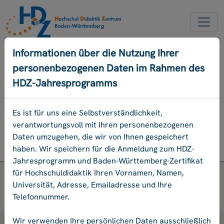
NEUER ACCOUNT
Informationen über die Nutzung Ihrer
personenbezogenen Daten im Rahmen des
PASSWORD VERGESSEN
HDZ-Jahresprogramms
ENGLISCH
Es ist für uns eine Selbstverständlichkeit,
verantwortungsvoll mit Ihren personenbezogenen
Programm
Daten umzugehen, die wir von Ihnen gespeichert
Login
haben. Wir speichern für die Anmeldung zum HDZ-
Jahresprogramm und Baden-Württemberg-Zertifikat
für Hochschuldidaktik Ihren Vornamen, Namen,
Universität, Adresse, Emailadresse und Ihre
Telefonnummer.
Bitte geben Sie Ihre E-Mail-Adresse
Wir verwenden Ihre persönlichen Daten ausschließlich