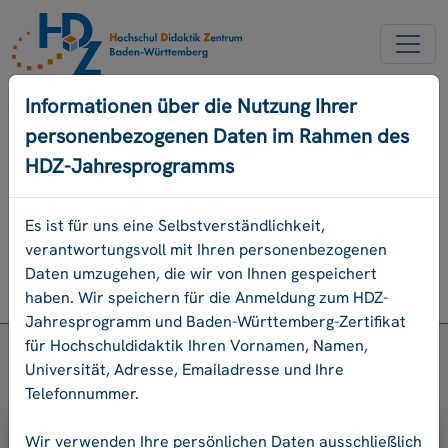
NEUER ACCOUNT
Informationen über die Nutzung Ihrer
personenbezogenen Daten im Rahmen des
PASSWORD VERGESSEN
HDZ-Jahresprogramms
ENGLISCH
Es ist für uns eine Selbstverständlichkeit,
verantwortungsvoll mit Ihren personenbezogenen
Programm
Daten umzugehen, die wir von Ihnen gespeichert
Login
haben. Wir speichern für die Anmeldung zum HDZ-
Jahresprogramm und Baden-Württemberg-Zertifikat
für Hochschuldidaktik Ihren Vornamen, Namen,
Universität, Adresse, Emailadresse und Ihre
Telefonnummer.
Bitte geben Sie Ihre E-Mail-Adresse
Wir verwenden Ihre persönlichen Daten ausschließlich