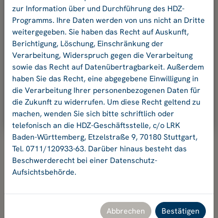
und Ihr Passwort an.
zur Information über und Durchführung des HDZ-
Programms. Ihre Daten werden von uns nicht an Dritte
weitergegeben. Sie haben das Recht auf Auskunft,
E-Mail-Adresse:
Berichtigung, Löschung, Einschränkung der
Verarbeitung, Widerspruch gegen die Verarbeitung
sowie das Recht auf Datenübertragbarkeit. Außerdem
Passwort:
haben Sie das Recht, eine abgegebene Einwilligung in
die Verarbeitung Ihrer personenbezogenen Daten für
die Zukunft zu widerrufen. Um diese Recht geltend zu
Ok
machen, wenden Sie sich bitte schriftlich oder
telefonisch an die HDZ-Geschäftsstelle, c/o LRK
Baden-Württemberg, Etzelstraße 9, 70180 Stuttgart,
Tel. 0711/120933-63. Darüber hinaus besteht das
Beschwerderecht bei einer Datenschutz-
Aufsichtsbehörde.
Hochschuldidaktikzentrum Baden-Württemberg
Geschäftsstelle HDZ c/o Landesrektorenkonferenz Baden-
Württemberg
Etzelstraße 9, 70180 Stuttgart, Tel. +49 711 120933-63,
Abbrechen
Bestätigen