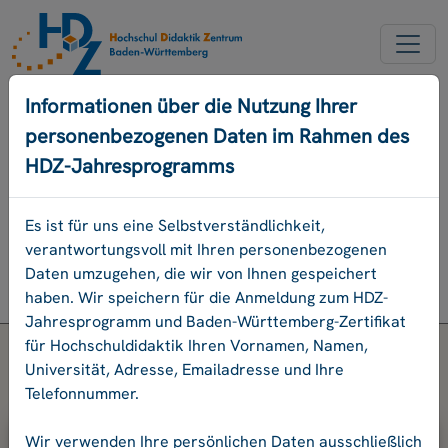
NEUER ACCOUNT
Informationen über die Nutzung Ihrer
personenbezogenen Daten im Rahmen des
PASSWORD VERGESSEN
HDZ-Jahresprogramms
ENGLISCH
Es ist für uns eine Selbstverständlichkeit,
verantwortungsvoll mit Ihren personenbezogenen
Programm
Daten umzugehen, die wir von Ihnen gespeichert
Login
haben. Wir speichern für die Anmeldung zum HDZ-
Jahresprogramm und Baden-Württemberg-Zertifikat
für Hochschuldidaktik Ihren Vornamen, Namen,
Universität, Adresse, Emailadresse und Ihre
Telefonnummer.
Bitte geben Sie Ihre E-Mail-Adresse
Wir verwenden Ihre persönlichen Daten ausschließlich