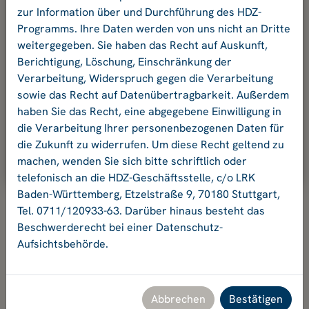
und Ihr Passwort an.
zur Information über und Durchführung des HDZ-
Programms. Ihre Daten werden von uns nicht an Dritte
weitergegeben. Sie haben das Recht auf Auskunft,
E-Mail-Adresse:
Berichtigung, Löschung, Einschränkung der
Verarbeitung, Widerspruch gegen die Verarbeitung
sowie das Recht auf Datenübertragbarkeit. Außerdem
Passwort:
haben Sie das Recht, eine abgegebene Einwilligung in
die Verarbeitung Ihrer personenbezogenen Daten für
die Zukunft zu widerrufen. Um diese Recht geltend zu
Ok
machen, wenden Sie sich bitte schriftlich oder
telefonisch an die HDZ-Geschäftsstelle, c/o LRK
Baden-Württemberg, Etzelstraße 9, 70180 Stuttgart,
Tel. 0711/120933-63. Darüber hinaus besteht das
Beschwerderecht bei einer Datenschutz-
Aufsichtsbehörde.
Hochschuldidaktikzentrum Baden-Württemberg
Geschäftsstelle HDZ c/o Landesrektorenkonferenz Baden-
Württemberg
Etzelstraße 9, 70180 Stuttgart, Tel. +49 711 120933-63,
Abbrechen
Bestätigen