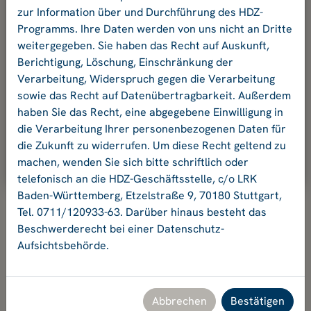
und Ihr Passwort an.
zur Information über und Durchführung des HDZ-
Programms. Ihre Daten werden von uns nicht an Dritte
weitergegeben. Sie haben das Recht auf Auskunft,
E-Mail-Adresse:
Berichtigung, Löschung, Einschränkung der
Verarbeitung, Widerspruch gegen die Verarbeitung
sowie das Recht auf Datenübertragbarkeit. Außerdem
Passwort:
haben Sie das Recht, eine abgegebene Einwilligung in
die Verarbeitung Ihrer personenbezogenen Daten für
die Zukunft zu widerrufen. Um diese Recht geltend zu
Ok
machen, wenden Sie sich bitte schriftlich oder
telefonisch an die HDZ-Geschäftsstelle, c/o LRK
Baden-Württemberg, Etzelstraße 9, 70180 Stuttgart,
Tel. 0711/120933-63. Darüber hinaus besteht das
Beschwerderecht bei einer Datenschutz-
Aufsichtsbehörde.
Hochschuldidaktikzentrum Baden-Württemberg
Geschäftsstelle HDZ c/o Landesrektorenkonferenz Baden-
Württemberg
Etzelstraße 9, 70180 Stuttgart, Tel. +49 711 120933-63,
Abbrechen
Bestätigen