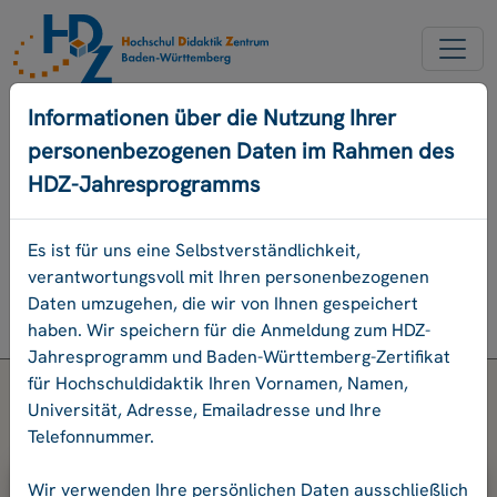
NEUER ACCOUNT
Informationen über die Nutzung Ihrer
personenbezogenen Daten im Rahmen des
PASSWORD VERGESSEN
HDZ-Jahresprogramms
ENGLISCH
Es ist für uns eine Selbstverständlichkeit,
verantwortungsvoll mit Ihren personenbezogenen
Programm
Daten umzugehen, die wir von Ihnen gespeichert
Login
haben. Wir speichern für die Anmeldung zum HDZ-
Jahresprogramm und Baden-Württemberg-Zertifikat
für Hochschuldidaktik Ihren Vornamen, Namen,
Universität, Adresse, Emailadresse und Ihre
Telefonnummer.
Bitte geben Sie Ihre E-Mail-Adresse
Wir verwenden Ihre persönlichen Daten ausschließlich