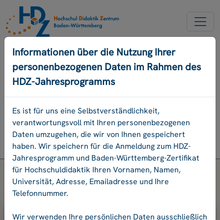
NEUER ACCOUNT
Informationen über die Nutzung Ihrer
personenbezogenen Daten im Rahmen des
PASSWORD VERGESSEN
HDZ-Jahresprogramms
ENGLISCH
Es ist für uns eine Selbstverständlichkeit,
verantwortungsvoll mit Ihren personenbezogenen
Programm
Daten umzugehen, die wir von Ihnen gespeichert
Login
haben. Wir speichern für die Anmeldung zum HDZ-
Jahresprogramm und Baden-Württemberg-Zertifikat
für Hochschuldidaktik Ihren Vornamen, Namen,
Universität, Adresse, Emailadresse und Ihre
Telefonnummer.
Bitte geben Sie Ihre E-Mail-Adresse
Wir verwenden Ihre persönlichen Daten ausschließlich