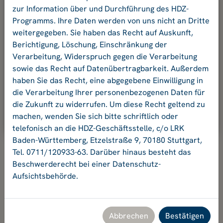
und Ihr Passwort an.
zur Information über und Durchführung des HDZ-
Programms. Ihre Daten werden von uns nicht an Dritte
weitergegeben. Sie haben das Recht auf Auskunft,
E-Mail-Adresse:
Berichtigung, Löschung, Einschränkung der
Verarbeitung, Widerspruch gegen die Verarbeitung
sowie das Recht auf Datenübertragbarkeit. Außerdem
Passwort:
haben Sie das Recht, eine abgegebene Einwilligung in
die Verarbeitung Ihrer personenbezogenen Daten für
die Zukunft zu widerrufen. Um diese Recht geltend zu
Ok
machen, wenden Sie sich bitte schriftlich oder
telefonisch an die HDZ-Geschäftsstelle, c/o LRK
Baden-Württemberg, Etzelstraße 9, 70180 Stuttgart,
Tel. 0711/120933-63. Darüber hinaus besteht das
Beschwerderecht bei einer Datenschutz-
Aufsichtsbehörde.
Hochschuldidaktikzentrum Baden-Württemberg
Geschäftsstelle HDZ c/o Landesrektorenkonferenz Baden-
Württemberg
Etzelstraße 9, 70180 Stuttgart, Tel. +49 711 120933-63,
Abbrechen
Bestätigen