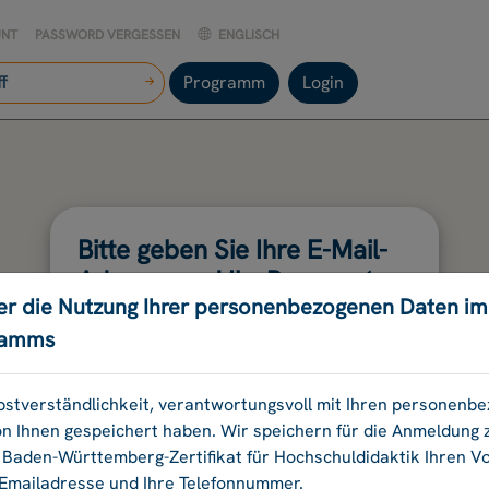
UNT
PASSWORD VERGESSEN
ENGLISCH
Programm
Login
Bitte geben Sie Ihre E-Mail-
Adresse und Ihr Passwort
er die Nutzung Ihrer personenbezogenen Daten i
an.
ramms
E-Mail-Adresse:
elbstverständlichkeit, verantwortungsvoll mit Ihren personen
on Ihnen gespeichert haben. Wir speichern für die Anmeldung
aden-Württemberg-Zertifikat für Hochschuldidaktik Ihren 
Passwort:
 Emailadresse und Ihre Telefonnummer.