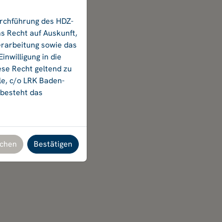
urchführung des HDZ-
s Recht auf Auskunft,
erarbeitung sowie das
nwilligung in die
ese Recht geltend zu
le, c/o LRK Baden-
 besteht das
chen
Bestätigen