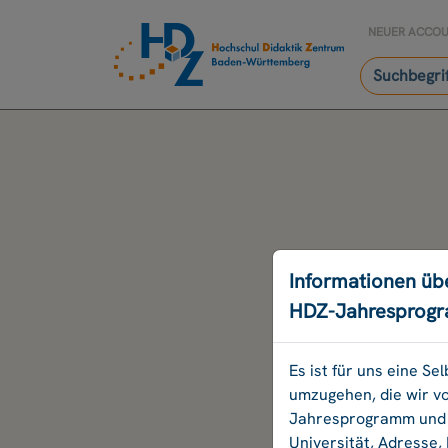
NEUER ACCO
Informationen üb
HDZ-Jahresprog
Es ist für uns eine S
umzugehen, die wir v
Jahresprogramm und B
Universität, Adresse,