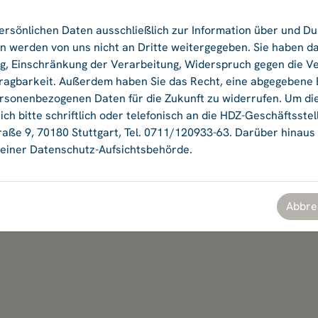
ersönlichen Daten ausschließlich zur Information über und D
Ok
 werden von uns nicht an Dritte weitergegeben. Sie haben da
ng, Einschränkung der Verarbeitung, Widerspruch gegen die V
agbarkeit. Außerdem haben Sie das Recht, eine abgegebene Ei
ersonenbezogenen Daten für die Zukunft zu widerrufen. Um di
ch bitte schriftlich oder telefonisch an die HDZ-Geschäftsstel
aße 9, 70180 Stuttgart, Tel. 0711/120933-63. Darüber hinaus
einer Datenschutz-Aufsichtsbehörde.
Abbre