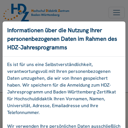
NEUER ACCOUNT
Informationen über die Nutzung Ihrer
personenbezogenen Daten im Rahmen des
PASSWORD VERGESSEN
HDZ-Jahresprogramms
ENGLISCH
Es ist für uns eine Selbstverständlichkeit,
verantwortungsvoll mit Ihren personenbezogenen
Programm
Daten umzugehen, die wir von Ihnen gespeichert
Login
haben. Wir speichern für die Anmeldung zum HDZ-
Jahresprogramm und Baden-Württemberg-Zertifikat
für Hochschuldidaktik Ihren Vornamen, Namen,
Universität, Adresse, Emailadresse und Ihre
Telefonnummer.
Bitte geben Sie Ihre E-Mail-Adresse
Wir verwenden Ihre persönlichen Daten ausschließlich