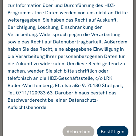
und Ihr Passwort an.
zur Information über und Durchführung des HDZ-
Programms. Ihre Daten werden von uns nicht an Dritte
weitergegeben. Sie haben das Recht auf Auskunft,
E-Mail-Adresse:
Berichtigung, Löschung, Einschränkung der
Verarbeitung, Widerspruch gegen die Verarbeitung
sowie das Recht auf Datenübertragbarkeit. Außerdem
Passwort:
haben Sie das Recht, eine abgegebene Einwilligung in
die Verarbeitung Ihrer personenbezogenen Daten für
die Zukunft zu widerrufen. Um diese Recht geltend zu
Ok
machen, wenden Sie sich bitte schriftlich oder
telefonisch an die HDZ-Geschäftsstelle, c/o LRK
Baden-Württemberg, Etzelstraße 9, 70180 Stuttgart,
Tel. 0711/120933-63. Darüber hinaus besteht das
Beschwerderecht bei einer Datenschutz-
Aufsichtsbehörde.
Hochschuldidaktikzentrum Baden-Württemberg
Geschäftsstelle HDZ c/o Landesrektorenkonferenz Baden-
Württemberg
Etzelstraße 9, 70180 Stuttgart, Tel. +49 711 120933-63,
Abbrechen
Bestätigen