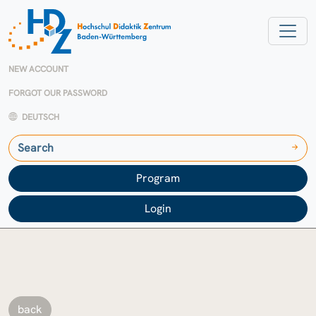
NEW ACCOUNT
FORGOT OUR PASSWORD
DEUTSCH
Program
Login
back