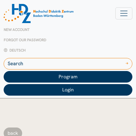
NEW ACCOUNT
FORGOT OUR PASSWORD
DEUTSCH
Program
Login
back