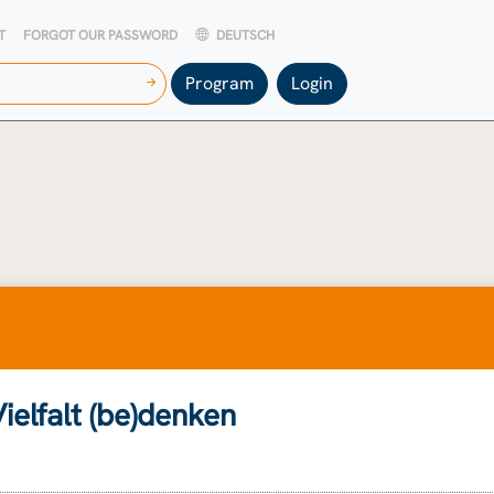
T
FORGOT OUR PASSWORD
DEUTSCH
Program
Login
Vielfalt (be)denken