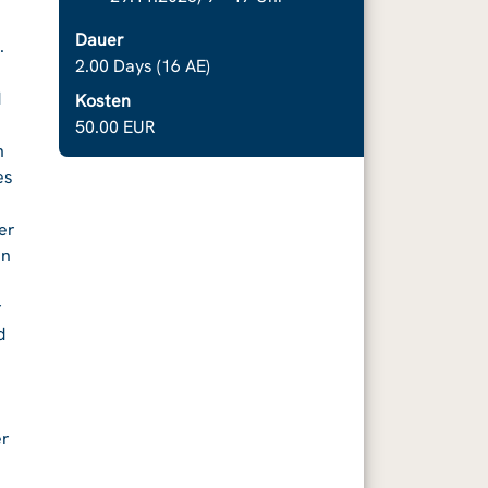
Dauer
.
2.00 Days (16 AE)
d
Kosten
50.00 EUR
n
es
er
en
r
d
er