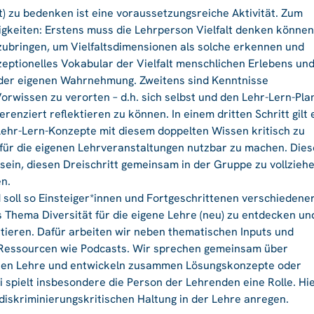
t) zu bedenken ist eine voraussetzungsreiche Aktivität. Zum
igkeiten: Erstens muss die Lehrperson Vielfalt denken können
tzubringen, um Vielfaltsdimensionen als solche erkennen und
eptionelles Vokabular der Vielfalt menschlichen Erlebens un
e der eigenen Wahrnehmung. Zweitens sind Kenntnisse
orwissen zu verorten – d.h. sich selbst und den Lehr-Lern-Pla
renziert reflektieren zu können. In einem dritten Schritt gilt 
 Lehr-Lern-Konzepte mit diesem doppelten Wissen kritisch zu
 für die eigenen Lehrveranstaltungen nutzbar zu machen. Dies
g sein, diesen Dreischritt gemeinsam in der Gruppe zu vollzieh
en.
 soll so Einsteiger*innen und Fortgeschrittenen verschiedene
 Thema Diversität für die eigene Lehre (neu) zu entdecken un
ktieren. Dafür arbeiten wir neben thematischen Inputs und
 Ressourcen wie Podcasts. Wir sprechen gemeinsam über
enen Lehre und entwickeln zusammen Lösungskonzepte oder
 spielt insbesondere die Person der Lehrenden eine Rolle. Hi
diskriminierungskritischen Haltung in der Lehre anregen.