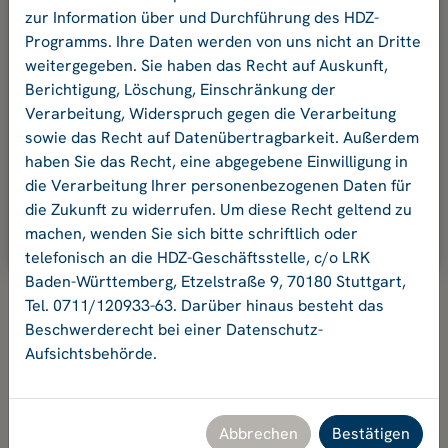
und Ihr Passwort an.
zur Information über und Durchführung des HDZ-
Programms. Ihre Daten werden von uns nicht an Dritte
weitergegeben. Sie haben das Recht auf Auskunft,
E-Mail-Adresse:
Berichtigung, Löschung, Einschränkung der
Verarbeitung, Widerspruch gegen die Verarbeitung
sowie das Recht auf Datenübertragbarkeit. Außerdem
Passwort:
haben Sie das Recht, eine abgegebene Einwilligung in
die Verarbeitung Ihrer personenbezogenen Daten für
die Zukunft zu widerrufen. Um diese Recht geltend zu
Ok
machen, wenden Sie sich bitte schriftlich oder
telefonisch an die HDZ-Geschäftsstelle, c/o LRK
Baden-Württemberg, Etzelstraße 9, 70180 Stuttgart,
Tel. 0711/120933-63. Darüber hinaus besteht das
Beschwerderecht bei einer Datenschutz-
Aufsichtsbehörde.
Hochschuldidaktikzentrum Baden-Württemberg
Geschäftsstelle HDZ c/o Landesrektorenkonferenz Baden-
Württemberg
Etzelstraße 9, 70180 Stuttgart, Tel. +49 711 120933-63,
Abbrechen
Bestätigen