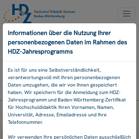
NEUER ACCOUNT
Informationen über die Nutzung Ihrer
personenbezogenen Daten im Rahmen des
PASSWORD VERGESSEN
HDZ-Jahresprogramms
ENGLISCH
Es ist für uns eine Selbstverständlichkeit,
verantwortungsvoll mit Ihren personenbezogenen
Programm
Daten umzugehen, die wir von Ihnen gespeichert
Login
haben. Wir speichern für die Anmeldung zum HDZ-
Jahresprogramm und Baden-Württemberg-Zertifikat
für Hochschuldidaktik Ihren Vornamen, Namen,
Universität, Adresse, Emailadresse und Ihre
Telefonnummer.
Bitte geben Sie Ihre E-Mail-Adresse
Wir verwenden Ihre persönlichen Daten ausschließlich