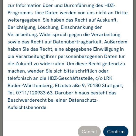
your password.
zur Information über und Durchführung des HDZ-
Programms. Ihre Daten werden von uns nicht an Dritte
weitergegeben. Sie haben das Recht auf Auskunft,
E-mail address
Berichtigung, Löschung, Einschränkung der
Verarbeitung, Widerspruch gegen die Verarbeitung
sowie das Recht auf Datenübertragbarkeit. Außerdem
Password:
haben Sie das Recht, eine abgegebene Einwilligung in
die Verarbeitung Ihrer personenbezogenen Daten für
die Zukunft zu widerrufen. Um diese Recht geltend zu
Ok
machen, wenden Sie sich bitte schriftlich oder
telefonisch an die HDZ-Geschäftsstelle, c/o LRK
Baden-Württemberg, Etzelstraße 9, 70180 Stuttgart,
Tel. 0711/120933-63. Darüber hinaus besteht das
Beschwerderecht bei einer Datenschutz-
Aufsichtsbehörde.
Hochschuldidaktikzentrum Baden-Württemberg
Geschäftsstelle HDZ c/o Landesrektorenkonferenz Baden-
Württemberg
Etzelstraße 9, 70180 Stuttgart, Tel. +49 711 120933-63,
Cancel
Confirm